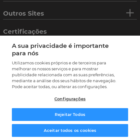
Outros Sites
Certificações
A sua privacidade é importante
para nós
Utilizamos cookies próprios e de terceiros para
melhorar os nossos serviços e para mostrar
publicidade relacionada com as suas preferências,
mediante a análise dos seus hábitos de navegação.
Pode aceitar todas, ou alterar as configurações.
Configurações
©
2026
Termos e condições
Política de privacidade
Política de cookies
Livro de reclamações
Rejeitar Todos
Resolução Alternativa de Litígios
Preferências de cookies
Solicitar informação
Aceitar todos os cookies