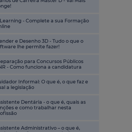
anos de Carreira Master D - Vai Mais
onge!
-Learning - Complete a sua Formação
nline
ender e Desenho 3D - Tudo o que o
ftware lhe permite fazer!
reparação para Concursos Públicos
NR - Como funciona a candidatura
idador Informal: O que é, o que faz e
al a legislação
sistente Dentária - o que é, quais as
nções e como trabalhar nesta
ofissão
sistente Administrativo – o que é,