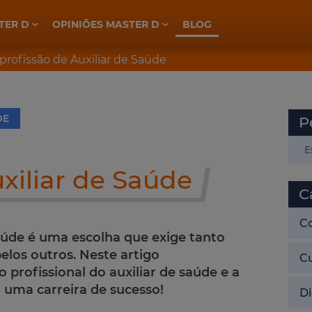
TER D
OPINIÕES MASTER D
BLOG
ELETROTÉCNICA, INDÚSTRIA E AUTOMAÇÃO
PREPARAÇÃO CONCURSOS GNR
PREPARAÇÃO CONCURSOS PSP
profissão de Auxiliar de Saúde
DE
P
xiliar de Saúde
C
C
Saúde é uma escolha que exige tanto
os outros. Neste artigo
C
profissional do auxiliar de saúde e a
uma carreira de sucesso!
Di