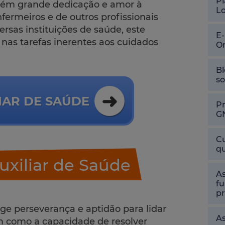
Pl
bém grande dedicação e amor à
L
nfermeiros e de outros profissionais
rsas instituições de saúde, este
E
 nas tarefas inerentes aos cuidados
O
Bl
so
IAR DE SAÚDE
P
G
Cu
qu
uxiliar de Saúde
As
fu
pr
ge perseverança e aptidão para lidar
As
m como a capacidade de resolver