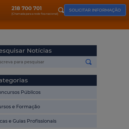
218 700 701
SOLICITAR INFORMAÇÃO
[Chamada para a rede fixa nacional]
esquisar Notícias
ategorias
oncursos Públicos
ursos e Formação
cas e Guias Profissionais