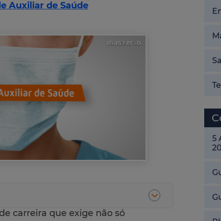
e Auxiliar de Saúde
E
Ma
Sa
T
C
5
2
Gu
G
de carreira que exige não só