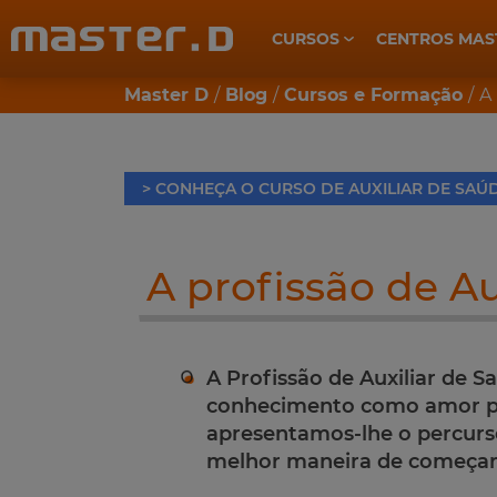
CURSOS
CENTROS MAS
CUIDADOS DE SAÚDE E BEM-ESTAR
Master D
Blog
Cursos e Formação
A 
> CONHEÇA O CURSO DE AUXILIAR DE SAÚ
A profissão de Au
A Profissão de Auxiliar de 
conhecimento como amor pel
apresentamos-lhe o percurso 
melhor maneira de começar 