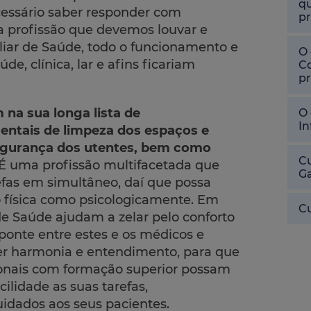
qu
cessário saber responder com
pr
a profissão que devemos louvar e
iliar de Saúde, todo o funcionamento e
O 
de, clínica, lar e afins ficariam
Co
pr
 na sua longa lista de
O 
In
entais de limpeza dos espaços e
segurança dos utentes, bem como
Cu
É uma profissão multifacetada que
Ga
fas em simultâneo, daí que possa
o física como psicologicamente. Em
Cu
de Saúde ajudam a zelar pelo conforto
ponte entre estes e os médicos e
ver harmonia e entendimento, para que
sionais com formação superior possam
idade as suas tarefas,
idados aos seus pacientes.