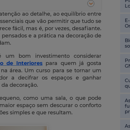
Pl
L
tenção ao detalhe, ao equilíbrio entre
E
ssenciais que vão permitir que tudo se
O
 fácil, mas é, por vezes, desafiante.
pensados e a prática na decoração de
Bl
dam.
so
é um bom investimento considerar
P
o de Interiores
para quem já gosta
G
r na área. Um curso para se tornar um
ador a decifrar os espaços e ganhar
Cu
 da decoração.
qu
pequeno, como uma sala, o que pode
As
 maior espaço sem descurar o conforto
fu
pr
es simples e que resultam.
As