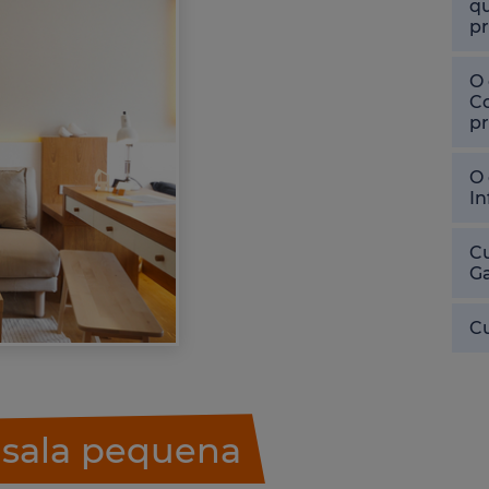
qu
pr
O 
Co
pr
O 
In
Cu
Ga
Cu
sala pequena