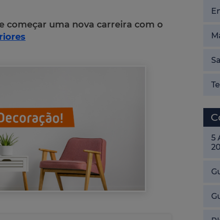
E
e começar uma nova carreira com o
Ma
riores
Sa
T
C
5
2
Gu
G