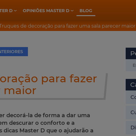
TER D
OPINIÕES MASTER D
BLOG
ELETROTÉCNICA, INDÚSTRIA E AUTOMAÇÃO
PREPARAÇÃO CONCURSOS GNR
PREPARAÇÃO CONCURSOS PSP
 Truques de decoração para fazer uma sala parecer maior
NTERIORES
P
oração para fazer
C
r maior
C
C
r decorá-la de forma a dar uma
em descurar o conforto e a
Di
dicas Master D que o ajudarão a