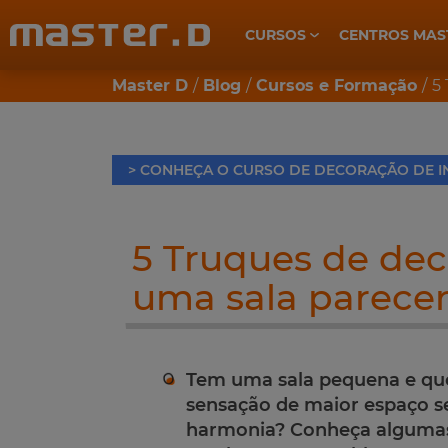
CURSOS
CENTROS MAS
CUIDADOS DE SAÚDE E BEM-ESTAR
Master D
Blog
Cursos e Formação
5
> CONHEÇA O CURSO DE DECORAÇÃO DE I
5 Truques de dec
uma sala parece
Tem uma sala pequena e que
sensação de maior espaço s
harmonia? Conheça algumas 