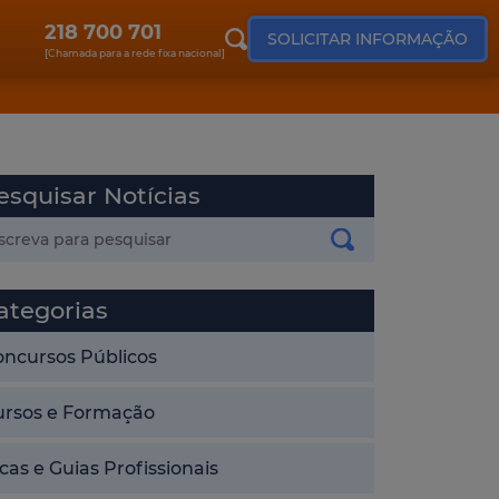
218 700 701
SOLICITAR INFORMAÇÃO
[Chamada para a rede fixa nacional]
esquisar Notícias
ategorias
oncursos Públicos
ursos e Formação
cas e Guias Profissionais