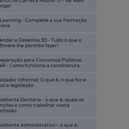
anos de Carreira Master D - Vai Mais
onge!
-Learning - Complete a sua Formação
nline
ender e Desenho 3D - Tudo o que o
ftware lhe permite fazer!
reparação para Concursos Públicos
NR - Como funciona a candidatura
idador Informal: O que é, o que faz e
al a legislação
sistente Dentária - o que é, quais as
nções e como trabalhar nesta
ofissão
sistente Administrativo – o que é,