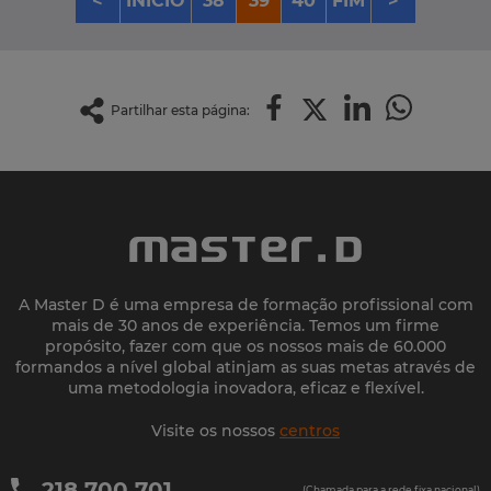
<
INÍCIO
38
39
40
FIM
>
Partilhar esta página:
A Master D é uma empresa de formação profissional com
mais de 30 anos de experiência. Temos um firme
propósito, fazer com que os nossos mais de 60.000
formandos a nível global atinjam as suas metas através de
uma metodologia inovadora, eficaz e flexível.
Visite os nossos
centros
218 700 701
(Chamada para a rede fixa nacional)