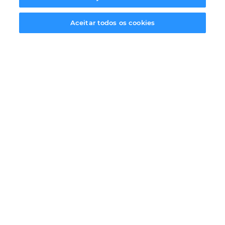
Regulamento
Solicitar informação
Interno
Aceitar todos os cookies
Sobre a Master D
Outros Sites
Certificações