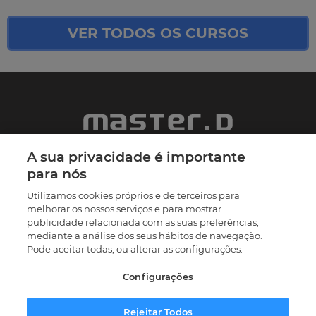
VER TODOS OS CURSOS
A sua privacidade é importante
A Master D é uma empresa de formação profissional com
para nós
mais de 30 anos de experiência. Temos um firme
propósito, fazer com que os nossos mais de 60.000
Utilizamos cookies próprios e de terceiros para
formandos a nível global atinjam as suas metas através de
melhorar os nossos serviços e para mostrar
uma metodologia inovadora, eficaz e flexível.
publicidade relacionada com as suas preferências,
mediante a análise dos seus hábitos de navegação.
Visite os nossos
centros
Pode aceitar todas, ou alterar as configurações.
218 700 701
Configurações
(Chamada para a rede fixa nacional)
Contacte-nos
Rejeitar Todos