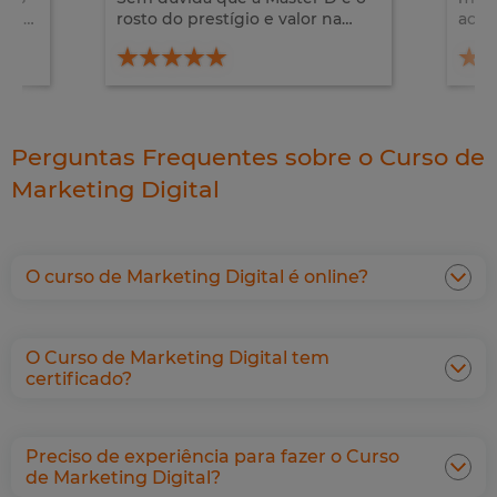
actualidade. No meu estágio,
cont
além de Marketing Digital,
supe
aprendi também um pouco de
apes
..
Design e Branding. Foi muito
tam
gratificante!
desa
Perguntas Frequentes sobre o Curso de
Marketing Digital
O curso de Marketing Digital é online?
O Curso de Marketing Digital tem
certificado?
Preciso de experiência para fazer o Curso
de Marketing Digital?