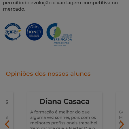
permitindo evolução e vantagem competitiva no
mercado.
Opiniões dos nossos alunos
a
Ariana Semedo
S
e
Gostei muito do curso de
A mi
m os
Marketing Digital, pois é uma
D foi
lhei.
das saídas profissionais mais
Mark
é o
modernas e completas da
foi 