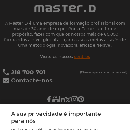
A Master D é uma empresa de formação profissional com
mais de 30 anos de experiência. Temos um firme
propósito, fazer com que os nossos mais de 60.000
formandos a nível global atinjam as suas metas através de
uma metodologia inovadora, eficaz e flexível.
Visite os nossos
centros
218 700 701
(Chamada para a rede fixa nacional)
Contacte-nos
A sua privacidade é importante
Sobre a Master D
para nós
Utilizamos cookies próprios e de terceiros para