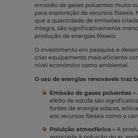
emissão de gases poluentes muito s
para exploração de recursos fósseis
que a quantidade de emissões criadas
integra, são significativamente men
produção de energias fósseis.
O investimento em pesquisa e desenv
criar equipamento mais eficiente c
nível económico como ambiental.
O uso de energias renováveis traz b
Emissão de gases poluentes –
efeito de estufa são significa
fontes de energia solares, eól
aos recursos fósseis como o carv
Poluição atmosférica –
A produ
associada à poluição do ar, emi