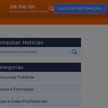
218 700 701
SOLICITAR INFORMAÇÃO
[Chamada para a rede fixa nacional]
esquisar Notícias
ategorias
oncursos Públicos
ursos e Formação
cas e Guias Profissionais