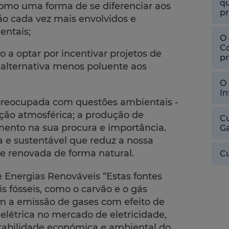
qu
omo uma forma de se diferenciar aos
pr
o cada vez mais envolvidos e
entais;
O 
Co
 a optar por incentivar projetos de
pr
alternativa menos poluente aos
O 
In
reocupada com questões ambientais -
ição atmosférica; a produção de
Cu
ento na sua procura e importância.
Ga
a e sustentável que reduz a nossa
e renovada de forma natural.
Cu
 Energias Renováveis “Estas fontes
 fósseis, como o carvão e o gás
tam a emissão de gases com efeito de
elétrica no mercado de eletricidade,
tabilidade económica e ambiental do