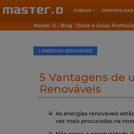
CURSOS
CENTROS MAS
CUIDADOS DE SAÚDE E BEM-ESTAR
Master D
Blog
Dicas e Guias Profissi
> ENERGIAS RENOVÁVEIS
5 Vantagens de u
Renováveis
As energias renováveis estã
vez mais procuradas na noss