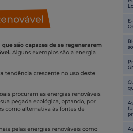
Pl
L
Renovável
E
O
Bl
s que são capazes de se regenerarem
so
vel.
Alguns exemplos são a energia
P
G
a tendência crescente no uso deste
Cu
qu
soais procuram as energias renováveis
sua pegada ecológica, optando, por
As
fu
es como alternativa às fontes de
pr
mais pelas energias renováveis como
As