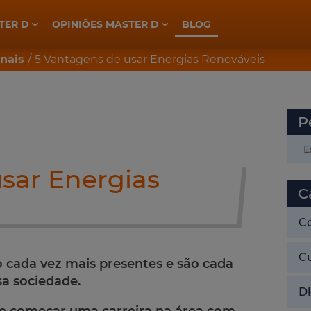
TER D
OPINIÕES MASTER D
BLOG
ELETROTÉCNICA, INDÚSTRIA E AUTOMAÇÃO
PREPARAÇÃO CONCURSOS GNR
PREPARAÇÃO CONCURSOS PSP
onais
5 Vantagens de usar Energias Renováveis
P
sar Energias
C
C
C
o cada vez mais presentes e são cada
a sociedade.
Di