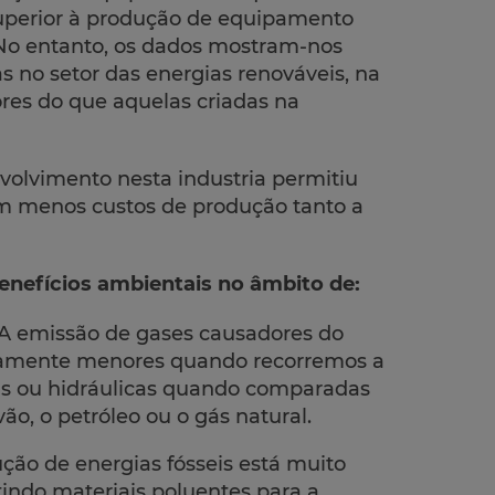
uperior à produção de equipamento
. No entanto, os dados mostram-nos
 no setor das energias renováveis, na
ores do que aquelas criadas na
olvimento nesta industria permitiu
om menos custos de produção tanto a
enefícios ambientais no âmbito de:
A emissão de gases causadores do
tivamente menores quando recorremos a
icas ou hidráulicas quando comparadas
ão, o petróleo ou o gás natural.
ção de energias fósseis está muito
tindo materiais poluentes para a