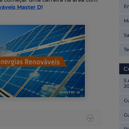
e começar uma carreira na área com
E
váveis Master D
!
Ma
Sa
T
C
5
2
Gu
G