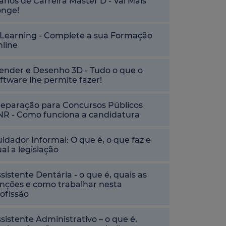
anos de Carreira Master D - Vai Mais
onge!
-Learning - Complete a sua Formação
nline
ender e Desenho 3D - Tudo o que o
ftware lhe permite fazer!
reparação para Concursos Públicos
NR - Como funciona a candidatura
idador Informal: O que é, o que faz e
al a legislação
sistente Dentária - o que é, quais as
nções e como trabalhar nesta
ofissão
sistente Administrativo – o que é,