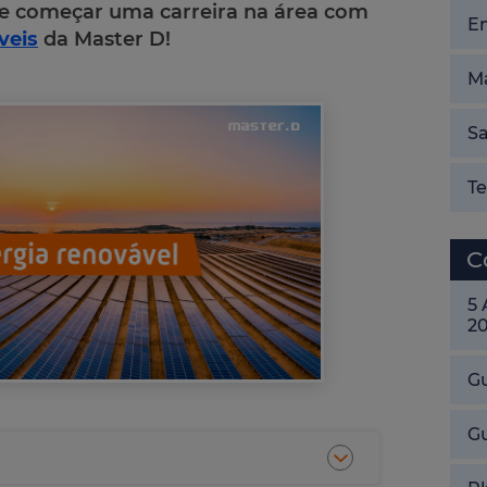
e começar uma carreira na área com
E
veis
da Master D!
Ma
Sa
T
C
5
2
Gu
G