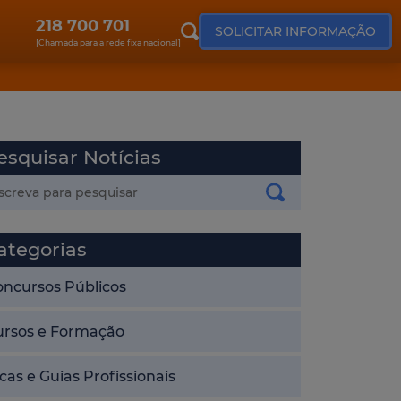
218 700 701
SOLICITAR INFORMAÇÃO
[Chamada para a rede fixa nacional]
esquisar Notícias
ategorias
oncursos Públicos
ursos e Formação
cas e Guias Profissionais