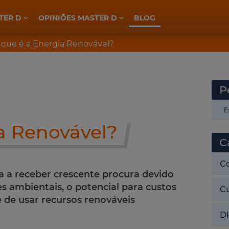
TER D
OPINIÕES MASTER D
BLOG
ELETROTÉCNICA, INDÚSTRIA E AUTOMAÇÃO
PREPARAÇÃO CONCURSOS GNR
PREPARAÇÃO CONCURSOS PSP
 que é a Energia Renovável?
P
a Renovável?
C
C
a a receber crescente procura devido
 ambientais, o potencial para custos
C
e de usar recursos renováveis
Di