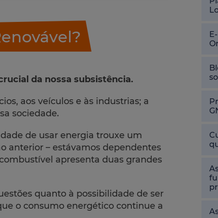
Pl
L
Renovável?
E
O
Bl
so
crucial da nossa subsistência.
os, aos veículos e às industrias; a
P
G
sa sociedade.
idade de usar energia trouxe um
Cu
qu
o anterior – estávamos dependentes
e combustível apresenta duas grandes
As
fu
pr
questões quanto à possibilidade de ser
 que o consumo energético continue a
As