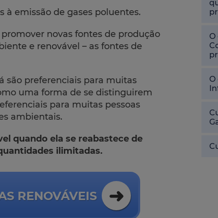
qu
s à emissão de gases poluentes.
pr
 promover novas fontes de produção
O 
Co
iente e renovável – as fontes de
pr
O 
á são preferenciais para muitas
In
como uma forma de se distinguirem
eferenciais para muitas pessoas
Cu
es ambientais.
Ga
el quando ela se reabastece de
Cu
quantidades ilimitadas.
AS RENOVÁVEIS