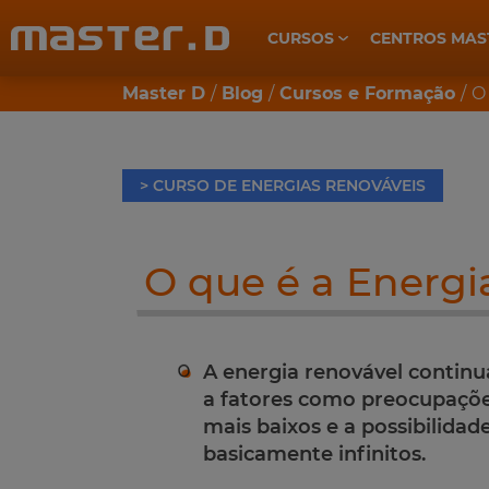
CURSOS
CENTROS MAS
CUIDADOS DE SAÚDE E BEM-ESTAR
Master D
Blog
Cursos e Formação
O
> CURSO DE ENERGIAS RENOVÁVEIS
O que é a Energi
A energia renovável continu
a fatores como preocupações
mais baixos e a possibilidad
basicamente infinitos.