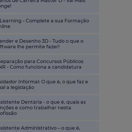
anos de Carreira Master D - Vai Mais
onge!
-Learning - Complete a sua Formação
nline
ender e Desenho 3D - Tudo o que o
ftware lhe permite fazer!
reparação para Concursos Públicos
NR - Como funciona a candidatura
idador Informal: O que é, o que faz e
al a legislação
sistente Dentária - o que é, quais as
nções e como trabalhar nesta
ofissão
sistente Administrativo – o que é,